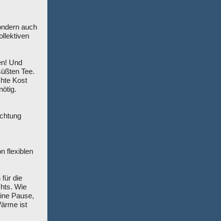
ondern auch
ollektiven
en! Und
süßten Tee.
chte Kost
nötig.
ichtung
n flexiblen
für die
chts. Wie
eine Pause,
Wärme ist