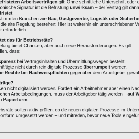
efristeten Arbeitsverträgen
gilt: Ohne schriftliche Unterschrift oder q
ronische Signatur ist die Befristung
unwirksam
– der Vertrag gilt dann
ristet
.
estimmten Branchen wie
Bau, Gastgewerbe, Logistik oder Sicherhe
t die alte Regelung bestehen: Hier ist weiterhin ein unterschriebener V
r erforderlich.
et das für Betriebsräte?
lung bietet Chancen, aber auch neue Herausforderungen. Es gilt
llen, dass:
sparenz
bei Vertragsinhalten und Übermittlungswegen besteht,
äftigte nicht durch rein digitale Prozesse
überrumpelt
werden,
die
Rechte bei Nachweispflichten
gegenüber dem Arbeitgeber gewahr
träge?
n nicht digitalisiert werden. Fordert ein Arbeitnehmer aber einen N
ichen Arbeitsbedingungen, muss der Arbeitgeber tätig werden –
auf 
in Papierform
.
bsräte sollten aktiv prüfen, ob die neuen digitalen Prozesse im Unte
onform umgesetzt werden – und mitreden, bevor neue Tools eingefüh