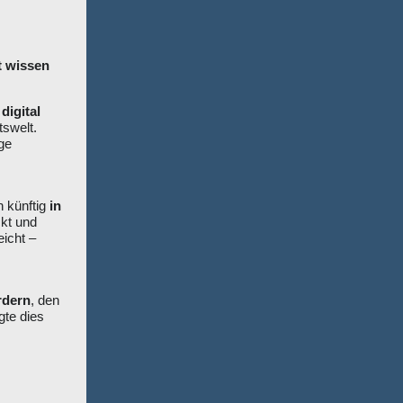
t wissen
n
digital
tswelt.
nge
n künftig
in
kt und
eicht –
rdern
, den
gte dies