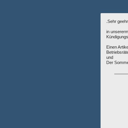
.Sehr geeh
in unsererm
Kündigungs
Einen Arti
Betriebsrät
und
Der Sommer