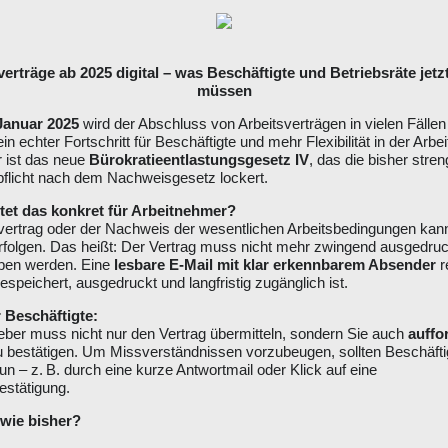
verträge ab 2025 digital – was Beschäftigte und Betriebsräte jetz
müssen
 Januar 2025
wird der Abschluss von Arbeitsverträgen in vielen Fälle
in echter Fortschritt für Beschäftigte und mehr Flexibilität in der Arbei
 ist das neue
Bürokratieentlastungsgesetz IV
, das die bisher stre
pflicht nach dem Nachweisgesetz lockert.
et das konkret für Arbeitnehmer?
vertrag oder der Nachweis der wesentlichen Arbeitsbedingungen kan
folgen. Das heißt: Der Vertrag muss nicht mehr zwingend ausgedruc
eben werden. Eine
lesbare E-Mail mit klar erkennbarem Absender
r
espeichert, ausgedruckt und langfristig zugänglich ist.
r Beschäftigte:
eber muss nicht nur den Vertrag übermitteln, sondern Sie auch
auffo
bestätigen. Um Missverständnissen vorzubeugen, sollten Beschäfti
tun – z. B. durch eine kurze Antwortmail oder Klick auf eine
stätigung.
 wie bisher?