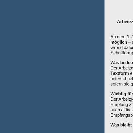
Arbeits
Ab dem
1.
möglich
– e
Grund dafür
Schriftform
Was bedeut
Der Arbeits
Textform
er
unterschri
sofern sie g
Wichtig fü
Der Arbeitg
Empfang zu 
auch aktiv 
Empfangsbe
Was bleibt