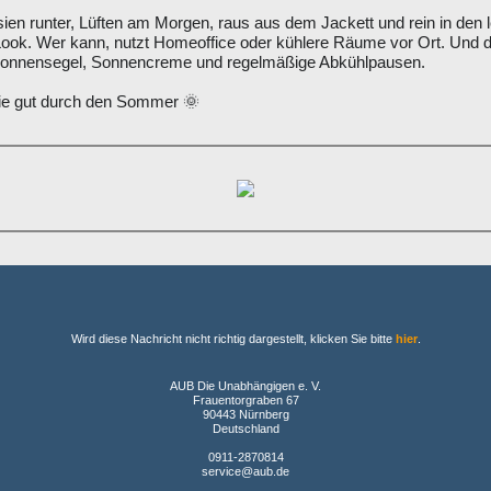
sien runter, Lüften am Morgen, raus aus dem Jackett und rein in den 
ook. Wer kann, nutzt Homeoffice oder kühlere Räume vor Ort. Und 
Sonnensegel, Sonnencreme und regelmäßige Abkühlpausen.
 gut durch den Sommer 🌞
Wird diese Nachricht nicht richtig dargestellt, klicken Sie bitte
hier
.
AUB Die Unabhängigen e. V.
Frauentorgraben 67
90443 Nürnberg
Deutschland
0911-2870814
service@aub.de