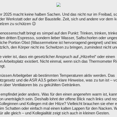
 2025 macht keine halben Sachen. Und das nicht nur im Freibad, s
 der Werkstatt oder auf der Baustelle. Zeit, sich und andere vor dem k
lzen zu schützen 😉
enossenschaft bringt es simpel auf den Punkt: Trinken, trinken, trink
den dritten Espresso, sondern lieber Wasser, Saftschorlen oder unge
liche Portion Obst (Wassermelone ist hervorragend geeignet) und lei
tzlich, den Körper nicht ins Schwitzen zu bringen, zumindest nicht un
e vieler ist, dass ein gesetzlicher Anspruch auf „Hitzefrei“ oder einen
ten Arbeitsplatz existiert. Nicht einmal, wenn sich das Thermometer R
gt.
 müssen Arbeitgeber ab bestimmten Temperaturen aktiv werden. Das
tzgesetz und die ASR A3.5 geben klare Hinweise, was zu tun ist – vo
en über Ventilatoren bis zu gekühlten Getränken.
empfindet jeder anders. Was für den einen angenehm warm ist, kann 
n unerträglich sein. Deshalb lohnt der offene Blick nach links und re
Kolleginnen und Kollegen mit der Hitze? Vielleicht brauchen sie eher 
 im Schatten oder einfach mal einen kalten Lappen für den Nacken. 
ür alle gleich – und Kollegialität zeigt sich auch in kleinen Gesten.