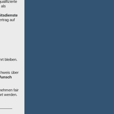
ualifizierte
 als
itsdienste
ertrag auf
t bleiben.
achweis über
Wunsch
rnehmen fair
rt werden.