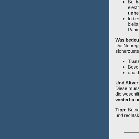
Bei
b
elekt
unbef
In b
bleib
Papie
Was bedeut
Die Neurege
sicherzuste
Tran
Besch
und 
Und Altver
Diese müsse
die wesentl
weiterhin 
Tipp:
Betrie
und rechtsk