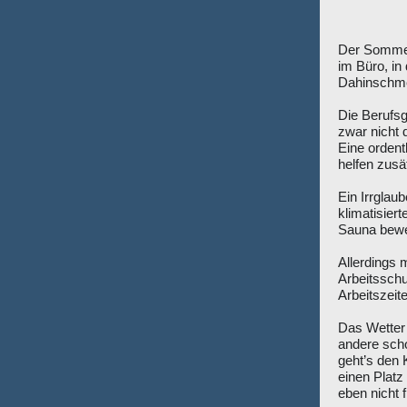
Der Sommer
im Büro, in
Dahinschme
Die Berufsg
zwar nicht 
Eine ordent
helfen zusä
Ein Irrglaub
klimatisier
Sauna bewe
Allerdings
Arbeitsschu
Arbeitszeit
Das Wetter 
andere scho
geht’s den 
einen Platz
eben nicht f